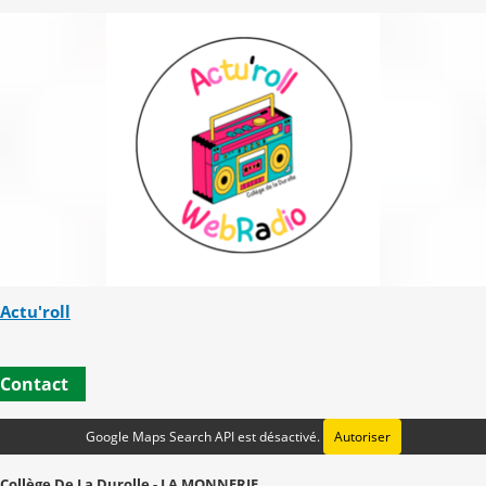
Actu'roll
Contact
Google Maps Search API est désactivé.
Autoriser
Collège De La Durolle - LA MONNERIE