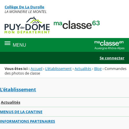
Panneau de gestion des cookies
Collège De La Durolle
Menu de la rubrique
Contenu
LA MONNERIE LE MONTEL
MENU
Se connecter
Vous êtes ici :
Accueil
›
L'établissement
›
Actualités
›
Blog
›
Commandes
des photos de classe
L'établissement
Actualités
MENUS DE LA CANTINE
INFORMATIONS PARTENAIRES