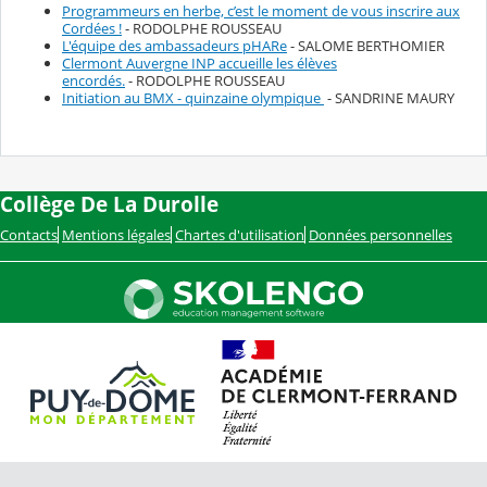
Programmeurs en herbe, c’est le moment de vous inscrire aux
Cordées !
- RODOLPHE ROUSSEAU
L'équipe des ambassadeurs pHARe
- SALOME BERTHOMIER
Clermont Auvergne INP accueille les élèves
encordés.
- RODOLPHE ROUSSEAU
Initiation au BMX - quinzaine olympique
- SANDRINE MAURY
Collège De La Durolle
Contacts
Mentions légales
Chartes d'utilisation
Données personnelles