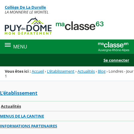
Panneau de gestion des cookies
Collège De La Durolle
Menu de la rubrique
Contenu
LA MONNERIE LE MONTEL
MENU
Se connecter
Vous êtes ici :
Accueil
›
L'établissement
›
Actualités
›
Blog
›
Londres - Jour
1
L'établissement
Actualités
MENUS DE LA CANTINE
INFORMATIONS PARTENAIRES