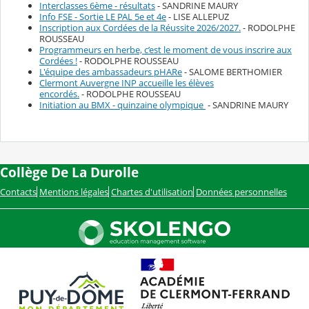
Interclasses 6ème - résultats
- SANDRINE MAURY
Info FSE - Sortie LE PAL 5e et 4e
- LISE ALLEPUZ
Inscription aux Cordées de la Réussite 2026/2027.
- RODOLPHE
ROUSSEAU
Programmeurs en herbe, c’est le moment de vous inscrire aux
Cordées !
- RODOLPHE ROUSSEAU
L'équipe des ambassadeurs pHARe
- SALOME BERTHOMIER
Clermont Auvergne INP accueille les élèves
encordés.
- RODOLPHE ROUSSEAU
Initiation au BMX - quinzaine olympique
- SANDRINE MAURY
Collège De La Durolle
Contacts
Mentions légales
Chartes d'utilisation
Données personnelles